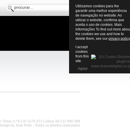
Utilizamos cookies para lhe
garantir uma melhor experiência
de navegação no website. Ao
utilizar o website, confirma que
aceita o uso de cookies. Mais
informações To find out more abou
the cookies we use and how to
delete them, see our
privacy policy
I accept
cookies
from this
site.
Agree
 Timor, n.º 6 C/V 1170-372 Lisboa Tel:211 990 589
Design by Jose Pinto - Todos os direitos reservados