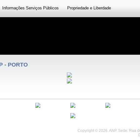
Informações Serviços Públicos
Propriedade e Liberdade
P - PORTO
.
................................
................................
Copyright © 2026. ANP. Sede: Rua de