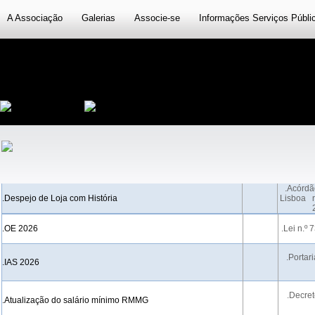
A Associação
Galerias
Associe-se
Informações Serviços Públi
.Acórdã
.Despejo de Loja com História
Lisboa n
.OE 2026
.Lei n.º
.Portar
.IAS 2026
.Decret
.Atualização do salário mínimo RMMG