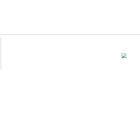
..............