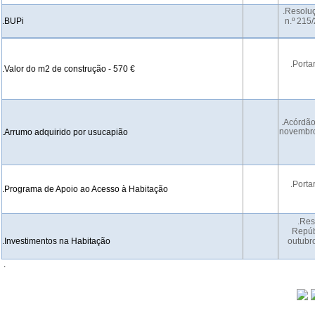
.Resolu
.BUPi
n.º 215
.Porta
.Valor do m2 de construção - 570 €
.Acórdão
novembro
.Arrumo adquirido por usucapião
.Porta
.Programa de Apoio ao Acesso à Habitação
.Res
Repúb
.Investimentos na Habitação
outubr
.
-