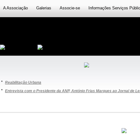
A Associação
Galerias
Associe-se
Informações Serviços Públi
·
Reabilitação Urbana
·
Entrevista com o Presidente da ANP, António Frias Marques ao Jornal de Lei
..............