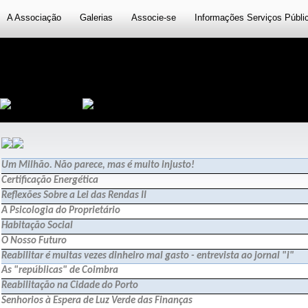
A Associação
Galerias
Associe-se
Informações Serviços Públi
Um Milhão. Não parece, mas é muito injusto!
Certificação Energética
Reflexões Sobre a Lei das Rendas II
A Psicologia do Proprietário
Habitação Social
O Nosso Futuro
Reabilitar é muitas vezes dinheiro mal gasto - entrevista ao jornal "i"
As "repúblicas" de Coimbra
Reabilitação na Cidade do Porto
Senhorios à Espera de Luz Verde das Finanças