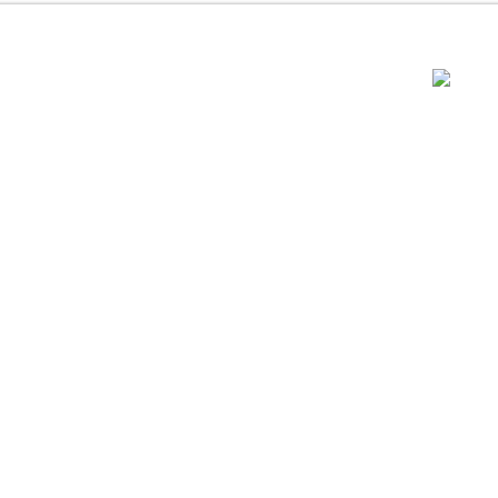
..............