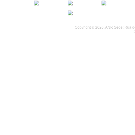
................................
................................
Copyright © 2026. ANP. Sede: Rua de