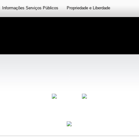
Informações Serviços Públicos
Propriedade e Liberdade
.
.
.
.
.
.
...........................
.
.
.
.
.