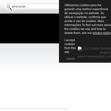
Utilizamos cookies para lhe
garantir uma melhor experiência
de navegação no website. Ao
utilizar o website, confirma que
aceita o uso de cookies. Mais
informações To find out more abou
the cookies we use and how to
delete them, see our
privacy policy
I accept
cookies
from this
site.
Agree