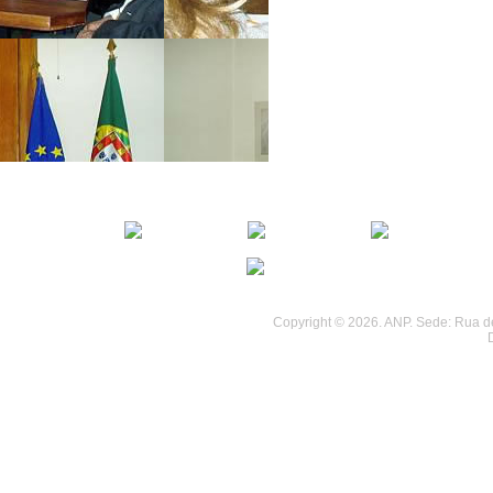
................................
................................
Copyright © 2026. ANP. Sede: Rua de