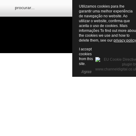
Utilizamos cookies para lhe
garantir uma melhor experiência
de navegação no website. Ao
utilizar o website, confirma que
aceita o uso de cookies. Mais
informações To find out more abou
the cookies we use and how to
delete them, see our
privacy policy
I accept
cookies
from this
site.
Agree