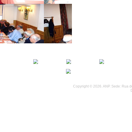
................................
................................
Copyright © 2026. ANP. Sede: Rua de