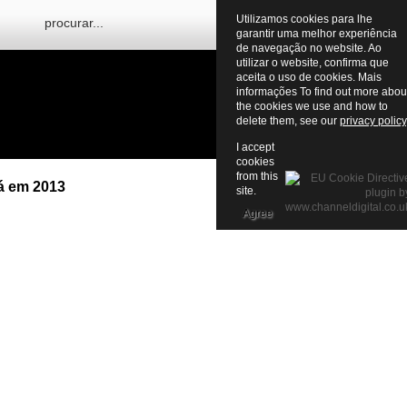
Utilizamos cookies para lhe
garantir uma melhor experiência
de navegação no website. Ao
utilizar o website, confirma que
aceita o uso de cookies. Mais
informações To find out more abou
the cookies we use and how to
delete them, see our
privacy policy
I accept
cookies
from this
á em 2013
site.
Agree