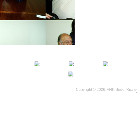
................................
................................
Copyright © 2026. ANP. Sede: Rua de