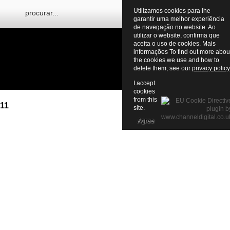
Utilizamos cookies para lhe
garantir uma melhor experiência
de navegação no website. Ao
utilizar o website, confirma que
aceita o uso de cookies. Mais
informações To find out more abou
the cookies we use and how to
delete them, see our
privacy policy
I accept
cookies
from this
011
site.
Agree