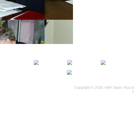
................................
................................
Copyright © 2026. ANP. Sede: Rua de