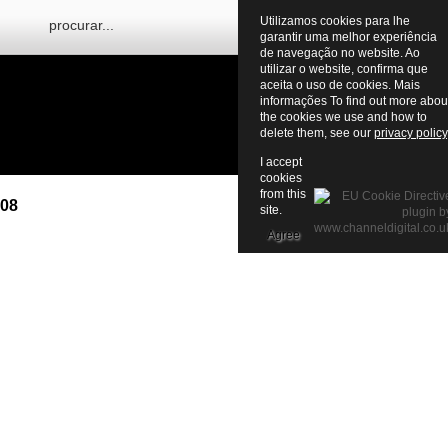
Utilizamos cookies para lhe
garantir uma melhor experiência
de navegação no website. Ao
utilizar o website, confirma que
aceita o uso de cookies. Mais
informações To find out more abou
the cookies we use and how to
delete them, see our
privacy policy
I accept
cookies
from this
008
site.
Agree