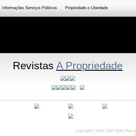
Informações Serviços Públicos
Propriedade e Liberdade
Revistas
A Propriedade
................................
................................
Copyright © 2026. ANP. Sede: Rua de