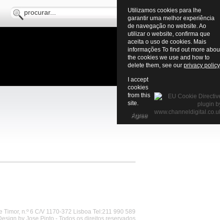
Utilizamos cookies para lhe
garantir uma melhor experiência
de navegação no website. Ao
utilizar o website, confirma que
aceita o uso de cookies. Mais
informações To find out more abou
the cookies we use and how to
delete them, see our
privacy policy
I accept
cookies
from this
site.
Agree
 Timor, n.º 6 C/V 1170-372 Lisboa Tel:211 990 589
Design by Jose Pinto - Todos os direitos reservados