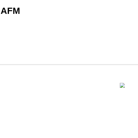
AFM
..............