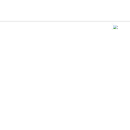
..............