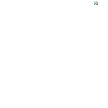
..............