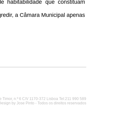
e habitabilidade que constituam
sgredir, a Câmara Municipal apenas
 Timor, n.º 6 C/V 1170-372 Lisboa Tel:211 990 589
Design by Jose Pinto - Todos os direitos reservados