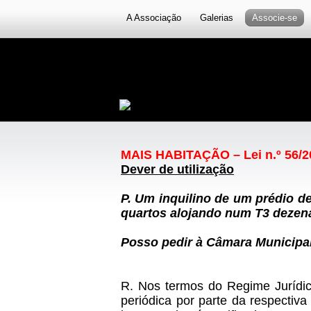
A Associação
Galerias
Associe-se
MAIS HABITAÇÃO – Lei n.º 56/20
Dever de utilização
P. Um inquilino de um prédio de
quartos alojando num T3 dezen
Posso pedir à Câmara Municipal
R. Nos termos do Regime Jurídic
periódica por parte da respectiv