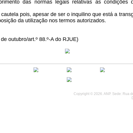
primento das normas legais relativas às condições d
autela pois, apesar de ser o inquilino que está a tran
eposição da utilização nos termos autorizados.
6 de outubro/art.º 88.º-A do RJUE)
................................
................................
Copyright © 2026. ANP. Sede: Rua de