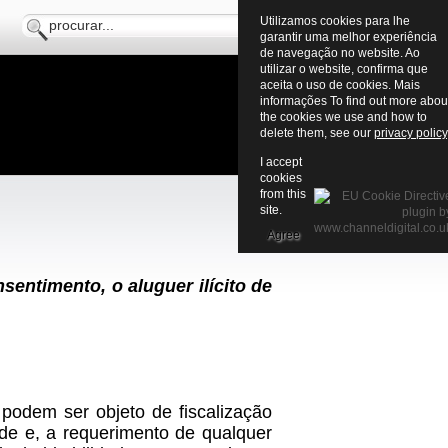
Utilizamos cookies para lhe
garantir uma melhor experiência
de navegação no website. Ao
utilizar o website, confirma que
aceita o uso de cookies. Mais
informações To find out more abou
the cookies we use and how to
delete them, see our
privacy policy
I accept
cookies
from this
site.
Agree
sentimento, o aluguer ilícito de
podem ser objeto de fiscalização
ade e, a requerimento de qualquer