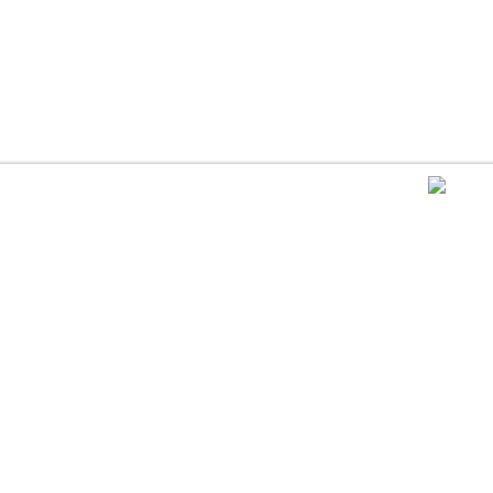
..............