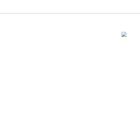
..............