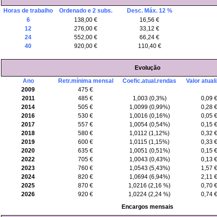
Horas de trabalho
Ordenado e 2 subs.
Desc. Máx. 12 %
6
138,00 €
16,56 €
12
276,00 €
33,12 €
24
552,00 €
66,24 €
40
920,00 €
110,40 €
Evolução
Ano
Retr.mínima mensal
Coefic.atual.rendas
Valor atual
2009
475 €
2011
485 €
1,003 (0,3%)
0,09 
2014
505 €
1,0099 (0,99%)
0,28 
2016
530 €
1,0016 (0,16%)
0,05 
2017
557 €
1,0054 (0,54%)
0,15 
2018
580 €
1,0112 (1,12%)
0,32 
2019
600 €
1,0115 (1,15%)
0,33 
2020
635 €
1,0051 (0,51%)
0,15 
2022
705 €
1,0043 (0,43%)
0,13 
2023
760 €
1,0543 (5,43%)
1,57 
2024
820 €
1,0694 (6,94%)
2,11 
2025
870 €
1,0216 (2,16 %)
0,70 
2026
920 €
1,0224 (2,24 %)
0,74 
Encargos mensais