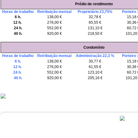
Prédio de rendimento
Horas de trabalho
Retribuição mensal
Proprietário 23,75%
Porteiro
6 h.
138,00 €
32,78 €
15,18 
12 h.
276,00 €
65,55 €
30,36 
24 h.
552,00 €
131,10 €
60,72 
40 h.
920,00 €
218,50 €
101,20
Condomínio
Horas de trabalho
Retribuição mensal
Administração 22,3 %
Porteiro
6 h.
138,00 €
30,77 €
15,18 
12 h.
276,00 €
61,55 €
30,36 
24 h.
552,00 €
123,10 €
60,72 
40 h.
920,00 €
205,16 €
101,20
..............