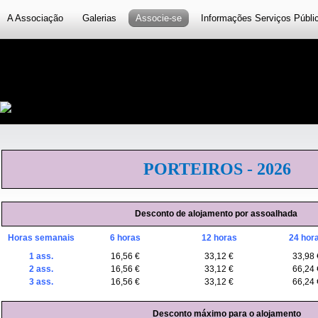
A Associação
Galerias
Associe-se
Informações Serviços Públi
PORTEIROS - 2026
Desconto de alojamento por assoalhada
Horas semanais
6 horas
12 horas
24 hor
1 ass.
16,56 €
33,12 €
33,98 
2 ass.
16,56 €
33,12 €
66,24 
3 ass.
16,56 €
33,12 €
66,24 
Desconto máximo para o alojamento